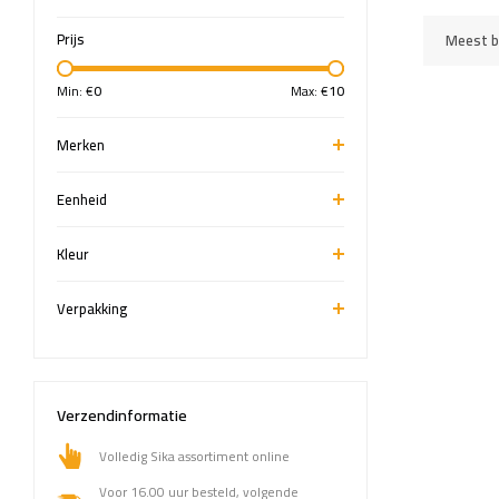
Prijs
Meest b
Min: €
0
Max: €
10
Merken
Eenheid
Kleur
Verpakking
Verzendinformatie
Volledig Sika assortiment online
Voor 16.00 uur besteld, volgende