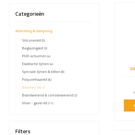
Categorieën
Afdichting & Verlijming
Siliconenkit
(5)
Beglazingskit
(3)
PUR-schuimen
(4)
Elastische lijmen
(4)
Si
Speciale lijmen & kitten
(8)
Polyurethaankit
(6)
Bitumen kit
(1)
(
Brandwerend & corrosiewerend
(2)
Vloer - gevel kit
(11)
Filters