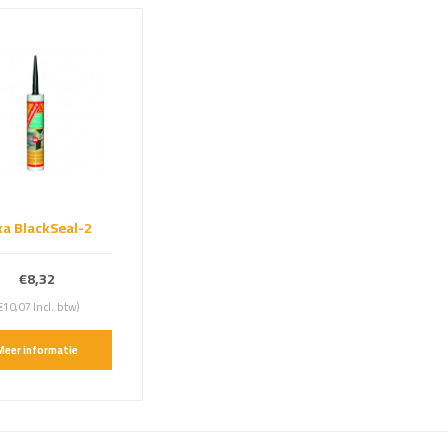
ka BlackSeal-2
€8,32
€10,07 Incl. btw)
Meer informatie