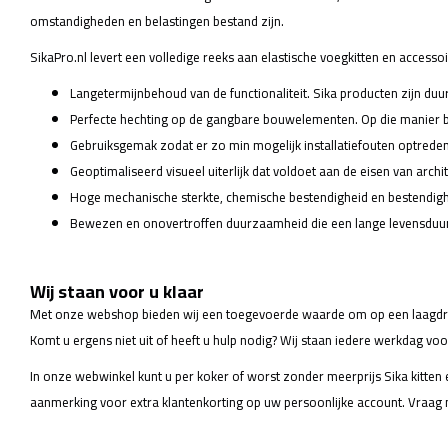
omstandigheden en belastingen bestand zijn.
SikaPro.nl levert een volledige reeks aan elastische voegkitten en accesso
Langetermijnbehoud van de functionaliteit. Sika producten zijn du
Perfecte hechting op de gangbare bouwelementen. Op die manier bl
Gebruiksgemak zodat er zo min mogelijk installatiefouten optreden e
Geoptimaliseerd visueel uiterlijk dat voldoet aan de eisen van arch
Hoge mechanische sterkte, chemische bestendigheid en bestendigh
Bewezen en onovertroffen duurzaamheid die een lange levensduur
Wij staan voor u klaar
Met onze webshop bieden wij een toegevoerde waarde om op een laagdremp
Komt u ergens niet uit of heeft u hulp nodig? Wij staan iedere werkdag voo
In onze webwinkel kunt u per koker of worst zonder meerprijs Sika kitten 
aanmerking voor extra klantenkorting op uw persoonlijke account. Vraag