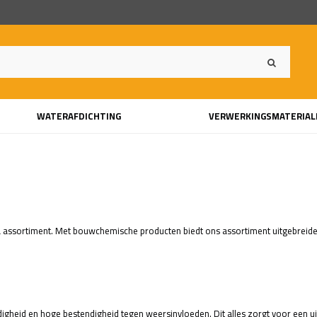
WATERAFDICHTING
VERWERKINGSMATERIAL
Sika assortiment. Met bouwchemische producten biedt ons assortiment uitgebreid
gheid en hoge bestendigheid tegen weersinvloeden. Dit alles zorgt voor een ui