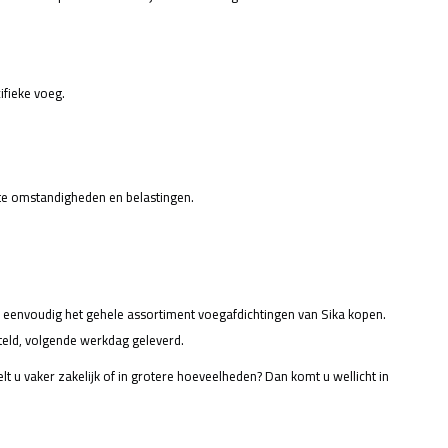
ifieke voeg.
te omstandigheden en belastingen.
n eenvoudig
het gehele assortiment
voegafdichtingen van Sika kopen.
steld, volgende werkdag geleverd.
t u vaker zakelijk of in grotere hoeveelheden? Dan komt u wellicht in