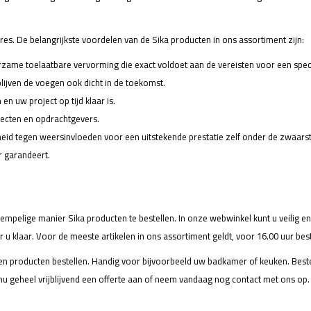
ires. De belangrijkste voordelen van de Sika producten in ons assortiment zijn:
urzame toelaatbare vervorming die exact voldoet aan de vereisten voor een spec
ijven de voegen ook dicht in de toekomst.
n uw project op tijd klaar is.
itecten en opdrachtgevers.
eid tegen weersinvloeden voor een uitstekende prestatie zelf onder de zwaars
 garandeert.
elige manier Sika producten te bestellen. In onze webwinkel kunt u veilig e
r u klaar. Voor de meeste artikelen in ons assortiment geldt, voor 16.00 uur be
en producten bestellen. Handig voor bijvoorbeeld uw badkamer of keuken. Bestel
 nu geheel
vrijblijvend een offerte aan
of
neem vandaag nog contact met ons op
.