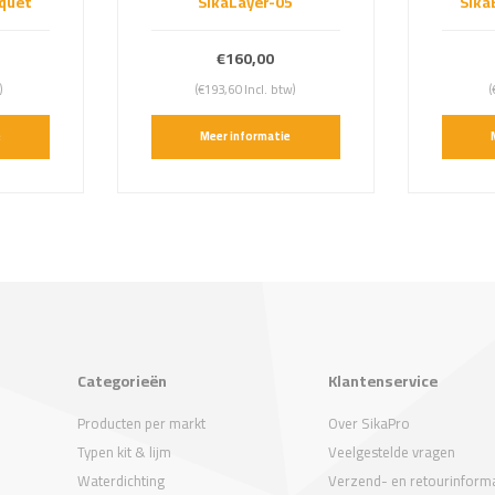
quet
SikaLayer-05
Sika
€160,00
)
(€193,60 Incl. btw)
(
e
Meer informatie
Categorieën
Klantenservice
Producten per markt
Over SikaPro
Typen kit & lijm
Veelgestelde vragen
Waterdichting
Verzend- en retourinforma