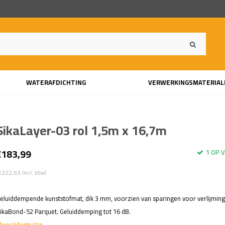
WATERAFDICHTING
VERWERKINGSMATERIAL
SikaLayer-03 rol 1,5m x 16,7m
€183,99
1 OP 
€222,63 Incl. btw)
eluiddempende kunststofmat, dik 3 mm, voorzien van sparingen voor verlijmin
ikaBond-52 Parquet. Geluiddemping tot 16 dB.
eer informatie