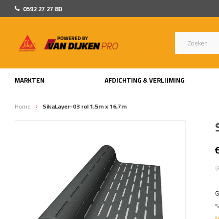
0592 27 27 80
MARKTEN
AFDICHTING & VERLIJMING
Home
SikaLayer-03 rol 1,5m x 16,7m
(
G
S
M