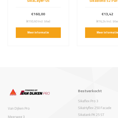
SikaLayer-05
SikaBond 52 Par
€160,00
€13,42
(€193,60 Incl. btw)
(€16,24 Incl. btw
Meer informatie
Meer informati
Bestverkocht
Sikaflex Pro 3
SikaHyflex 250 Facade
Van Dijken Pro
Sikatank PK 25 ST
Meerweg 3