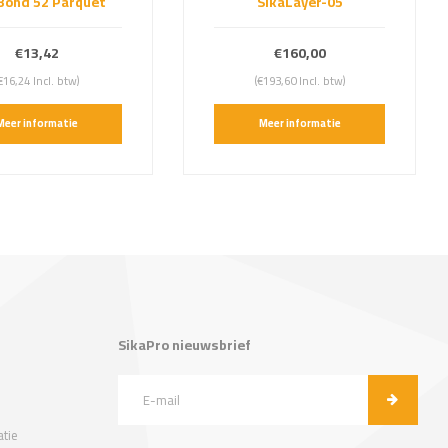
Bond 52 Parquet
SikaLayer-05
€13,42
€160,00
€16,24 Incl. btw)
(€193,60 Incl. btw)
Meer informatie
Meer informatie
SikaPro nieuwsbrief
tie