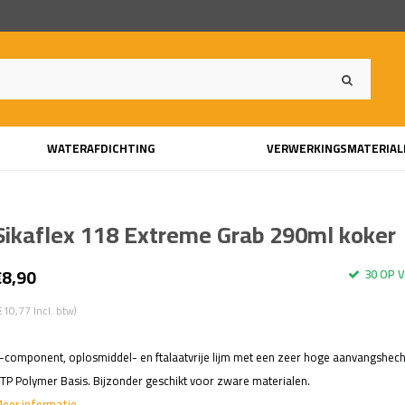
WATERAFDICHTING
VERWERKINGSMATERIAL
Sikaflex 118 Extreme Grab 290ml koker
€8,90
30 OP 
€10,77 Incl. btw)
-component, oplosmiddel- en ftalaatvrije lijm met een zeer hoge aanvangshech
TP Polymer Basis. Bijzonder geschikt voor zware materialen.
eer informatie