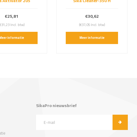
a Aktivator 205
Sika Cleaner-350 H
€25,81
€30,62
€31,23 Incl. btw)
(€37,05 Incl. btw)
Meer informatie
Meer informatie
SikaPro nieuwsbrief
tie