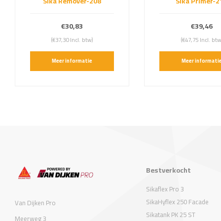
Sika Remover-208
Sika Primer-2
€30,83
€39,46
(€37,30 Incl. btw)
(€47,75 Incl. btw
Meer informatie
Meer informati
Bestverkocht
Sikaflex Pro 3
SikaHyflex 250 Facade
Van Dijken Pro
Sikatank PK 25 ST
Meerweg 3