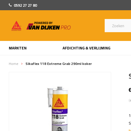
0592 27 27 80
MARKTEN
AFDICHTING & VERLIJMING
Home
Sikaflex 118 Extreme Grab 290ml koker
(
1
S
M