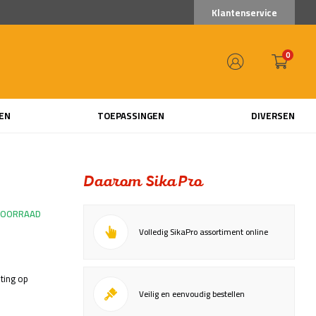
Klantenservice
0
EN
TOEPASSINGEN
DIVERSEN
Daarom SikaPro
VOORRAAD
Volledig SikaPro assortiment online
ting op
Veilig en eenvoudig bestellen