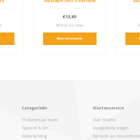
15
Sikaflex® PRO-3 Purform
Sik
€13,65
)
(€16,52 Incl. btw)
(
e
Meer informatie
Categorieën
Klantenservice
Producten per markt
Over SikaPro
Typen kit & lijm
Veelgestelde vragen
Waterdichting
Verzend- en retourinforma