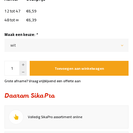
12 tot 47
€6,59
48 tot ∞
€6,39
Maak een keuze:
*
wit
Toevoegen aan winkelwagen
Grote afname? Vraag vrijblijvend een offerte aan
Daarom SikaPro
Volledig SikaPro assortiment online